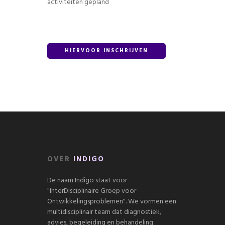
activiteiten gepland
HIERVOOR INSCHRIJVEN
OVER
INDIGO
De naam Indigo staat voor
"InterDisciplinaire Groep voor
Ontwikkelingsproblemen". We vormen een
multidisciplinair team dat diagnostiek,
advies, begeleiding en behandeling